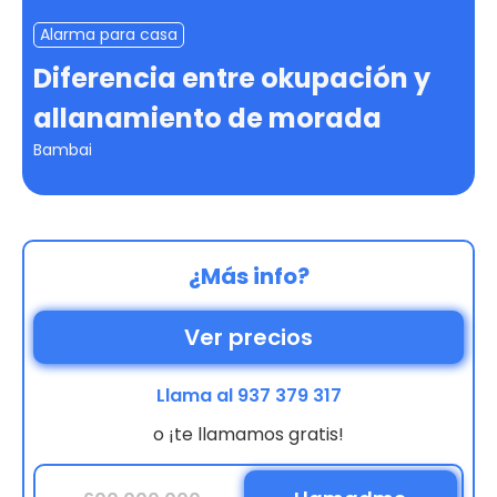
Alarma para casa
Diferencia entre okupación y
allanamiento de morada
Bambai
¿Más info?
Ver precios
Llama al 937 379 317
o ¡te llamamos gratis!