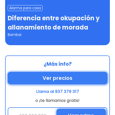
Alarma para casa
Diferencia entre okupación y
allanamiento de morada
Bambai
¿Más info?
Ver precios
Llama al 937 379 317
o ¡te llamamos gratis!