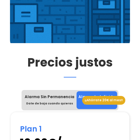
Precios justos
Alarma Sin Permanencia
Alarma Indefinida
¡¡Ahórrate 20€ al mes!!
Date de baja cuando quieras
Mínimo 9 meses
Plan 1