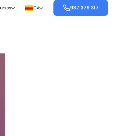
937 379 317
ursos
CA