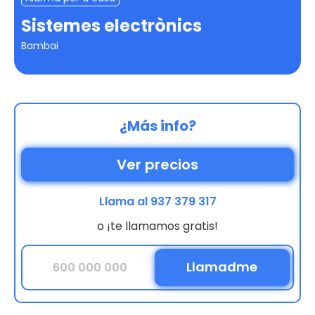
Sistemes electrònics
Bambai
¿Más info?
Ver precios
Llama al 937 379 317
o ¡te llamamos gratis!