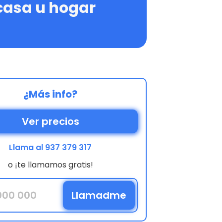
casa u hogar
¿Más info?
Ver precios
Llama al 937 379 317
o ¡te llamamos gratis!