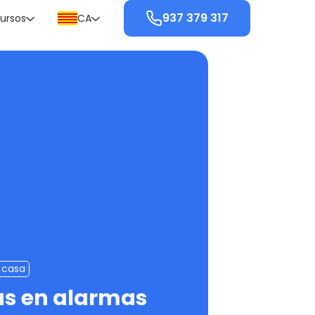
937 379 317
ursos
CA
 casa
as en alarmas