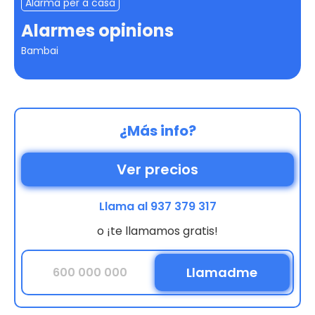
Alarma per a casa
Alarmes opinions
Bambai
¿Más info?
Ver precios
Llama al 937 379 317
o ¡te llamamos gratis!