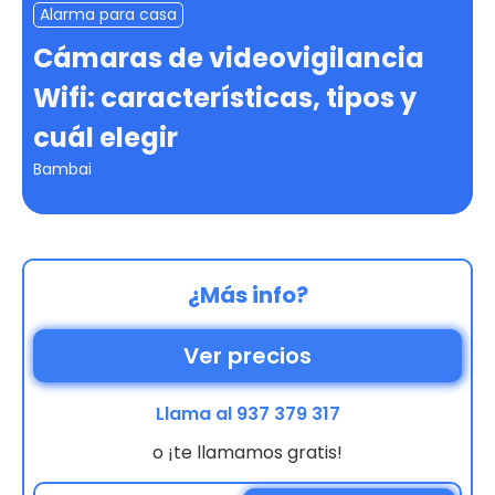
Alarma para casa
Cámaras de videovigilancia
Wifi: características, tipos y
cuál elegir
Bambai
¿Más info?
Ver precios
Llama al 937 379 317
o ¡te llamamos gratis!