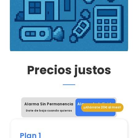
Precios justos
Alarma Sin Permanencia
Alarma Indefinida
¡¡Ahórrate 20€ al mes!!
Date de baja cuando quieras
Mínimo 9 meses
Plan 1