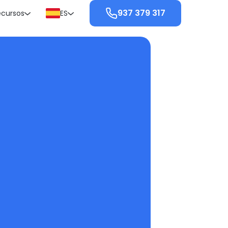
937 379 317
ecursos
ES