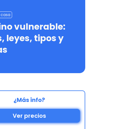
 casa
ino vulnerable:
, leyes, tipos y
as
¿Más info?
Ver precios