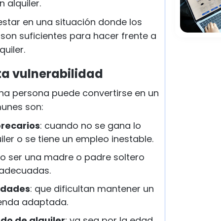
alquiler.
a estar en una situación donde los
 son suficientes para hacer frente a
uiler.
a vulnerabilidad
una persona puede convertirse en un
munes son:
precarios
: cuando no se gana lo
iler o se tiene un empleo inestable.
o ser una madre o padre soltero
 adecuadas.
idades
: que dificultan mantener un
ienda adaptada.
do de alquiler
: ya sea por la edad,