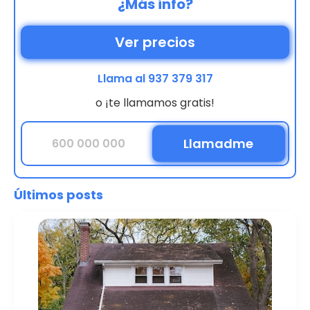
¿Más info?
Ver precios
Llama al 937 379 317
o ¡te llamamos gratis!
Últimos posts