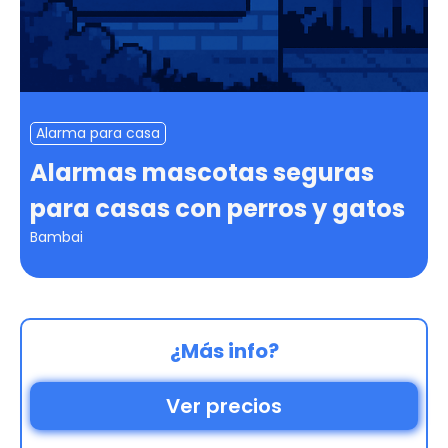
Alarma para casa
Alarmas mascotas seguras
para casas con perros y gatos
Bambai
¿Más info?
Ver precios