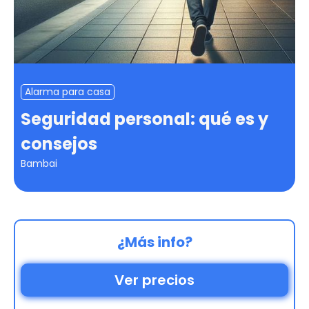
Alarma para casa
Seguridad personal: qué es y
consejos
Bambai
¿Más info?
Ver precios