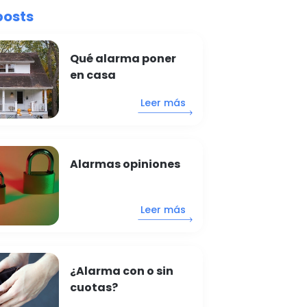
posts
Qué alarma poner
en casa
Leer más
Alarmas opiniones
Leer más
¿Alarma con o sin
cuotas?