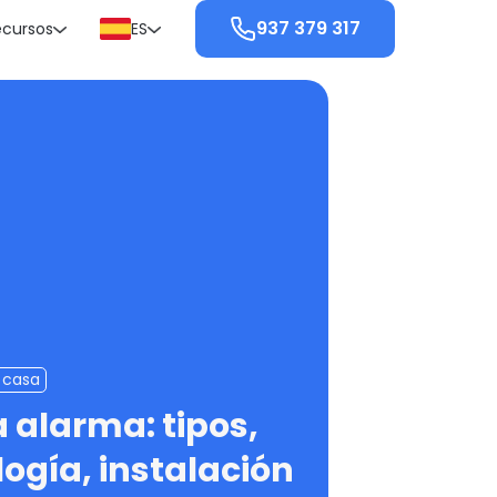
937 379 317
ecursos
ES
 casa
 alarma: tipos,
ogía, instalación