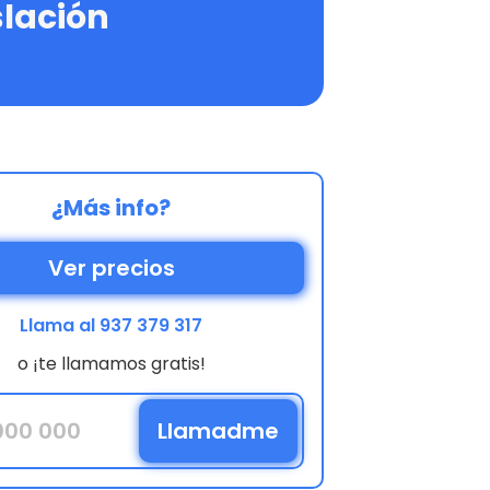
slación
¿Más info?
Ver precios
Llama al 937 379 317
o ¡te llamamos gratis!