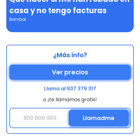
casa y no tengo facturas
Bambai
¿Más info?
Ver precios
Llama al 937 379 317
o ¡te llamamos gratis!