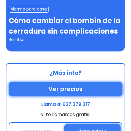
Alarma para casa
Cómo cambiar el bombín de la
cerradura sin complicaciones
Bambai
¿Más info?
Ver precios
Llama al 937 379 317
o ¡te llamamos gratis!