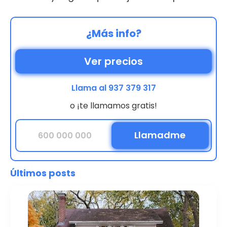
¿Más info?
Ver precios
Llama al 937 379 317
o ¡te llamamos gratis!
Últimos posts