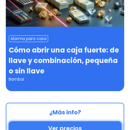
Alarma para casa
Cómo abrir una caja fuerte: de
llave y combinación, pequeña
o sin llave
Bambai
¿Más info?
Ver precios