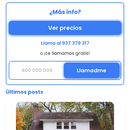
¿Más info?
Ver precios
Llama al 937 379 317
o ¡te llamamos gratis!
Últimos posts