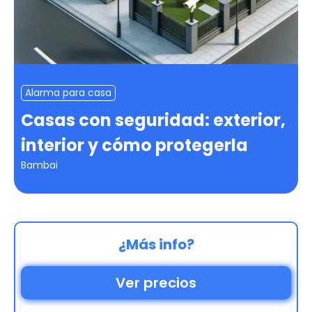
Alarma para casa
Casas con seguridad: exterior,
interior y cómo protegerla
Bambai
¿Más info?
Ver precios