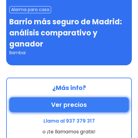
Alarma para casa
Barrio más seguro de Madrid:
análisis comparativo y
ganador
Bambai
¿Más info?
Ver precios
Llama al 937 379 317
o ¡te llamamos gratis!